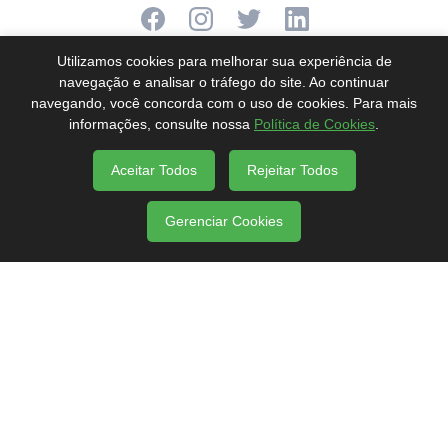
Utilizamos cookies para melhorar sua experiência de
navegação e analisar o tráfego do site. Ao continuar
navegando, você concorda com o uso de cookies. Para mais
Termos
Privacidade
Cookies
informações, consulte nossa
Política de Cookies
.
2025 - Marca Registrada de
Santo Inácio
Motorhomes
Aceitar Todos
Rejeitar Todos
Gerenciar Cookies