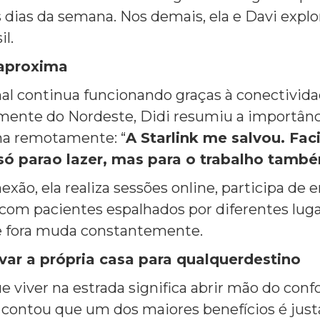
 dias da semana. Nos demais, ela e Davi expl
il.
 aproxima
onal continua funcionando graças à conectivid
amente do Nordeste, Didi resumiu a importânc
ha remotamente: “
A Starlink me salvou. Faci
só parao lazer, mas para o trabalho tamb
ão, ela realiza sessões online, participa de e
om pacientes espalhados por diferentes luga
de fora muda constantemente.
var a própria casa para qualquerdestino
viver na estrada significa abrir mão do conf
 contou que um dos maiores benefícios é jus