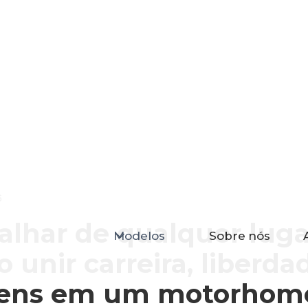
6
alhar de qualquer luga
Modelos
Sobre nós
 unir carreira, liberda
gens em um motorhom