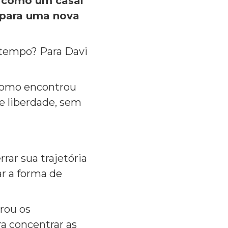
: como um casal
 para uma nova
o tempo? Para Davi
 como encontrou
e liberdade, sem
rar sua trajetória
ar a forma de
grou os
a concentrar as