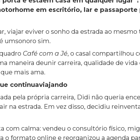
a porta e estáem casa em qualquer lugar”
otorhome em escritório, lar e passaporte
har, viajar eviver o sonho da estrada ao mesm
a é umsonoro sim.
 quadro
Café com a Jé
, o casal compartilhou
maneira deunir carreira, qualidade de vida 
o que mais ama.
ue continuaviajando
da pela própria carreira, Didi não queria encer
cair na estrada. Em vez disso, decidiu reinvent
ita com calma: vendeu o consultório físico, mi
 o formato online e reorganizou a agenda par