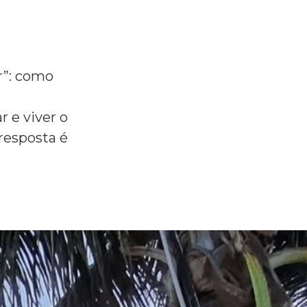
r”: como
r e viver o
resposta é