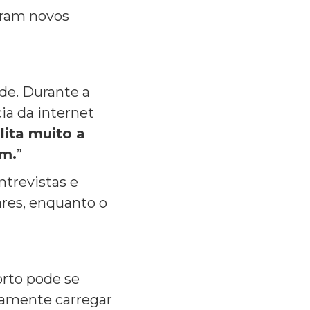
oram novos
ade. Durante a
ia da internet
lita muito a
ém.
”
ntrevistas e
res, enquanto o
orto pode se
tamente carregar