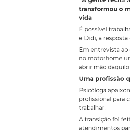
“A gente fecha 
transformou o m
vida
É possível trabal
e Didi, a respost
Em entrevista ao
no motorhome uma 
abrir mão daquil
Uma profissão q
Psicóloga apaixona
profissional para 
trabalhar.
A transição foi fe
atendimentos para