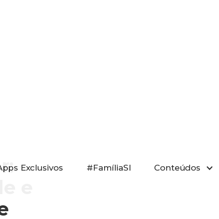
r:
Apps Exclusivos
#FamíliaSI
Conteúdos
de e
e