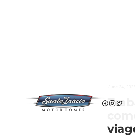
June 24, 202
Trab
como
via